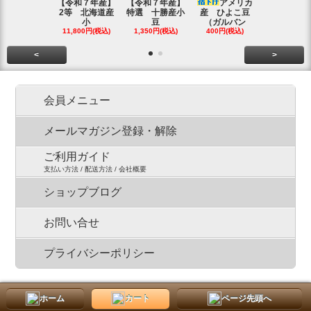
【令和７年産】
【令和７年産】
アメリカ
【令和７年
2等 北海道産
特選 十勝産小
産 ひよこ豆
北海道産 
小
豆
（ガルバン
白
11,800円(税込)
1,350円(税込)
400円(税込)
15,800円(税
<
>
会員メニュー
メールマガジン登録・解除
ご利用ガイド
支払い方法 / 配送方法 / 会社概要
ショップブログ
お問い合せ
プライバシーポリシー
ホーム
カート
ページ先頭へ