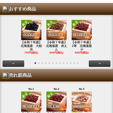
おすすめ商品
【令和７年産】
【令和７年産】
【令和７年産】
【令和7年
北海道産 大粒
北海道産 赤え
2等 北海道産
北海道産 
光
ん
小
金
700円(税込)
600円(税込)
650円(税込)
800円(税込
<
>
売れ筋商品
No.1
No.2
No.3
No.4