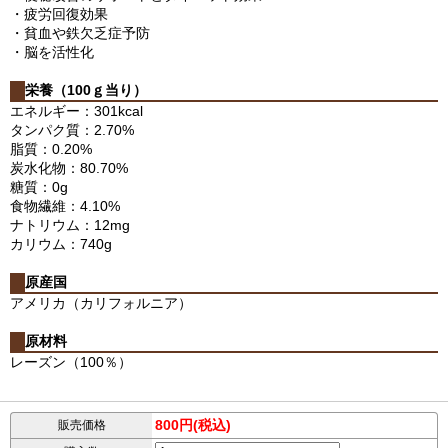
・疲労回復効果
・貧血や鉄欠乏症予防
・脳を活性化
栄養（100ｇ当り）
エネルギー：301kcal
タンパク質：2.70%
脂質：0.20%
炭水化物：80.70%
糖質：0g
食物繊維：4.10%
ナトリウム：12mg
カリウム：740g
原産国
アメリカ（カリフォルニア）
原材料
レーズン（100％）
800円(税込)
販売価格