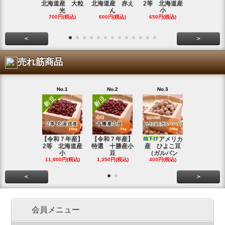
北海道産 大粒
北海道産 赤え
2等 北海道産
北海道産 
光
ん
小
金
700円(税込)
600円(税込)
650円(税込)
800円(税込
<
>
売れ筋商品
No.1
No.2
No.3
No.4
【令和７年産】
【令和７年産】
アメリカ
【令和７年
2等 北海道産
特選 十勝産小
産 ひよこ豆
北海道産 
小
豆
（ガルバン
白
11,800円(税込)
1,350円(税込)
400円(税込)
15,800円(税
<
>
会員メニュー