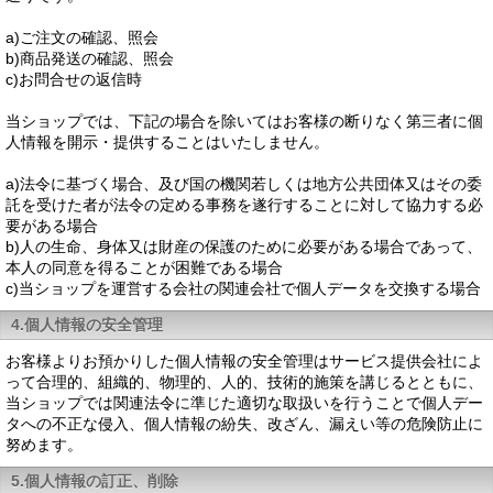
a)ご注文の確認、照会
b)商品発送の確認、照会
c)お問合せの返信時
当ショップでは、下記の場合を除いてはお客様の断りなく第三者に個
人情報を開示・提供することはいたしません。
a)法令に基づく場合、及び国の機関若しくは地方公共団体又はその委
託を受けた者が法令の定める事務を遂行することに対して協力する必
要がある場合
b)人の生命、身体又は財産の保護のために必要がある場合であって、
本人の同意を得ることが困難である場合
c)当ショップを運営する会社の関連会社で個人データを交換する場合
4.個人情報の安全管理
お客様よりお預かりした個人情報の安全管理はサービス提供会社によ
って合理的、組織的、物理的、人的、技術的施策を講じるとともに、
当ショップでは関連法令に準じた適切な取扱いを行うことで個人デー
タへの不正な侵入、個人情報の紛失、改ざん、漏えい等の危険防止に
努めます。
5.個人情報の訂正、削除