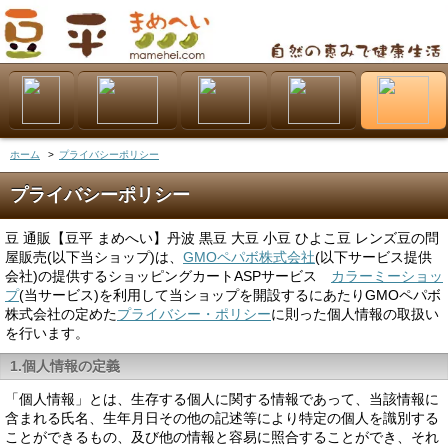
ホーム
>
プライバシーポリシー
プライバシーポリシー
豆 通販【豆平 まめへい】丹波 黒豆 大豆 小豆 ひよこ豆 レンズ豆の問
屋販売(以下当ショップ)は、
GMOペパボ株式会社
(以下サービス提供
会社)の提供するショッピングカートASPサービス
カラーミーショッ
プ
(当サービス)を利用して当ショップを開設するにあたりGMOペパボ
株式会社の定めた
プライバシー・ポリシー
に則った個人情報の取扱い
を行います。
1.個人情報の定義
「個人情報」とは、生存する個人に関する情報であって、当該情報に
含まれる氏名、生年月日その他の記述等により特定の個人を識別する
ことができるもの、及び他の情報と容易に照合することができ、それ