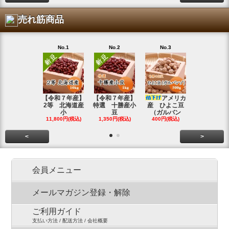
売れ筋商品
No.1
No.2
No.3
No.4
【令和７年産】
【令和７年産】
アメリカ
【令和７年
2等 北海道産
特選 十勝産小
産 ひよこ豆
北海道産 
小
豆
（ガルバン
白
11,800円(税込)
1,350円(税込)
400円(税込)
15,800円(税
<
>
会員メニュー
メールマガジン登録・解除
ご利用ガイド
支払い方法 / 配送方法 / 会社概要