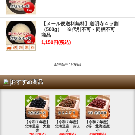
【メール便送料無料】道明寺４ッ割
（500g） ※代引不可・同梱不可
商品
1,150円(税込)
全3商品中 / 1-3商品
おすすめ商品
【令和７年産】
【令和７年産】
【令和７年産】
【令和7年
北海道産 大粒
北海道産 赤え
2等 北海道産
北海道産 
光
ん
小
金
700円(税込)
600円(税込)
650円(税込)
800円(税込