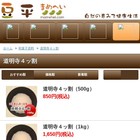
ホーム
>
和菓子原料
>
道明寺４ッ割
道明寺４ッ割
おすすめ順
価格順
新着順
道明寺４ッ割（500g）
850円(税込)
道明寺４ッ割（1kg）
1,650円(税込)