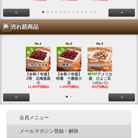
<
>
売れ筋商品
No.1
No.2
No.3
No.4
【令和７年産】
【令和７年産】
アメリカ
【令和７年
2等 北海道産
特選 十勝産小
産 ひよこ豆
北海道産 
小
豆
（ガルバン
白
11,800円(税込)
1,350円(税込)
400円(税込)
15,800円(税
<
>
会員メニュー
メールマガジン登録・解除