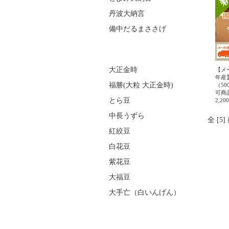
丹波大納言
備中だるまささげ
大正金時
【メ
年産
福勝(大粒 大正金時)
（5
可商
とら豆
2,2
中長うずら
全 [5
紅絞豆
白花豆
紫花豆
大福豆
大手亡（白いんげん）