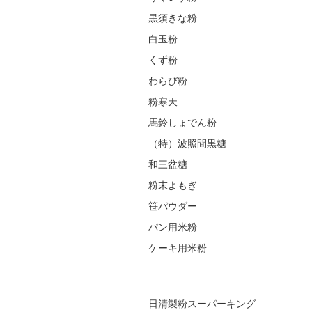
黒須きな粉
白玉粉
くず粉
わらび粉
粉寒天
馬鈴しょでん粉
（特）波照間黒糖
和三盆糖
粉末よもぎ
笹パウダー
パン用米粉
ケーキ用米粉
日清製粉スーパーキング