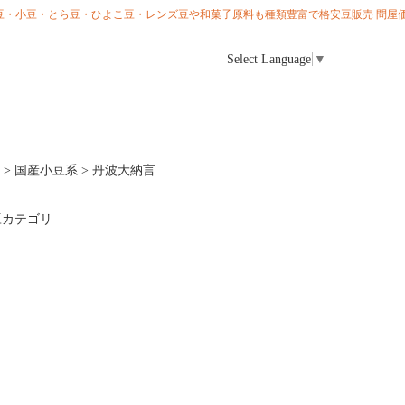
ら大豆・小豆・とら豆・ひよこ豆・レンズ豆や和菓子原料も種類豊富で格安豆販売 問屋価
Select Language
▼
>
国産小豆系
>
丹波大納言