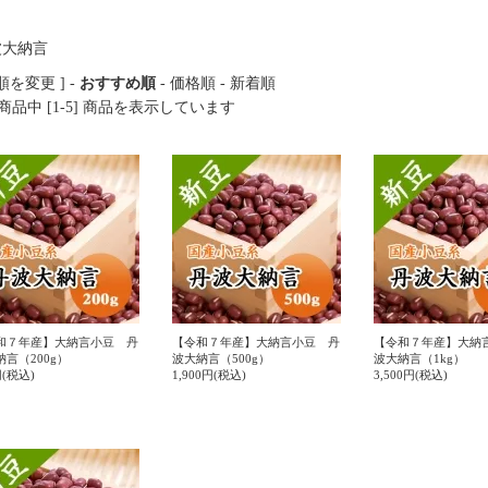
順を変更 ] -
おすすめ順
-
価格順
-
新着順
] 商品中 [1-5] 商品を表示しています
和７年産】大納言小豆 丹
【令和７年産】大納言小豆 丹
【令和７年産】大納
言（200g）
波大納言（500g）
波大納言（1kg）
円(税込)
1,900円(税込)
3,500円(税込)