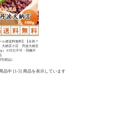
ール便送料無料】【令和７
】大納言小豆 丹波大納言
00g）※代引不可・同梱不
品
00円(税込)
] 商品中 [1-5] 商品を表示しています