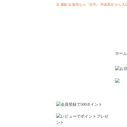
豆 通販 豆 販売なら『豆平』 丹波黒豆 か
ホーム