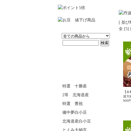
[ 並び
全 [5
特選 十勝産
【令
2等 北海道産
波大納
900
特選 豊祝
備中夢白小豆
北海道産白小豆
とよみ大納言