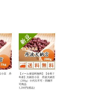
言小豆 丹
【メール便送料無料】【令和７
年産】大納言小豆 丹波大納言
（200g）※代引不可・同梱不
可商品
1,200円(税込)