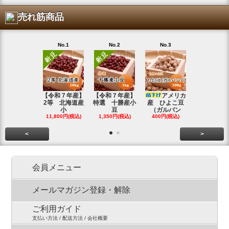
売れ筋商品
No.1
No.2
No.3
No.4
【令和７年産】
【令和７年産】
アメリカ
【令和７年
2等 北海道産
特選 十勝産小
産 ひよこ豆
北海道産 
小
豆
（ガルバン
白
11,800円(税込)
1,350円(税込)
400円(税込)
15,800円(税
<
>
会員メニュー
メールマガジン登録・解除
ご利用ガイド
支払い方法 / 配送方法 / 会社概要