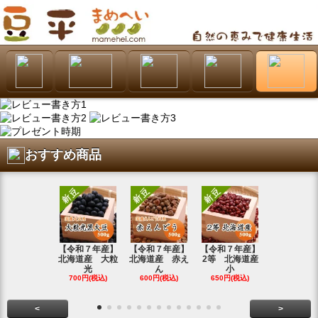
おすすめ商品
【令和７年産】
【令和７年産】
【令和７年産】
【令和7年
北海道産 大粒
北海道産 赤え
2等 北海道産
北海道産 
光
ん
小
金
700円(税込)
600円(税込)
650円(税込)
800円(税込
<
>