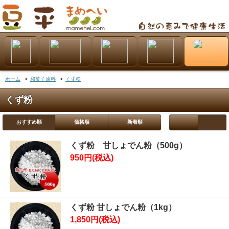
ホーム
>
和菓子原料
>
くず粉
くず粉
おすすめ順
価格順
新着順
くず粉 甘しょでん粉（500g）
950円(税込)
くず粉 甘しょでん粉（1kg）
1,850円(税込)