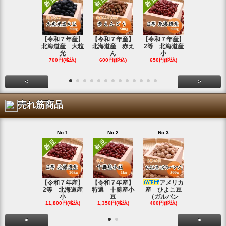
【令和７年産】
【令和７年産】
【令和７年産】
【令和7年
北海道産 大粒
北海道産 赤え
2等 北海道産
北海道産 
光
ん
小
金
700円(税込)
600円(税込)
650円(税込)
800円(税込
<
>
売れ筋商品
No.1
No.2
No.3
No.4
【令和７年産】
【令和７年産】
アメリカ
【令和７年
2等 北海道産
特選 十勝産小
産 ひよこ豆
北海道産 
小
豆
（ガルバン
白
11,800円(税込)
1,350円(税込)
400円(税込)
15,800円(税
<
>