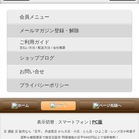
会員メニュー
メールマガジン登録・解除
ご利用ガイド
支払い方法 / 配送方法 / 会社概要
ショップブログ
お問い合せ
プライバシーポリシー
ホーム
カート
ページ先頭へ
表示切替 : スマートフォン |
PC版
豆 通販 豆 販売なら『豆平』 丹波黒豆 から大豆・小豆・とら豆・ひよこ豆・レンズ豆や和菓子
原料も種類豊富で格安豆販売 問屋価格の豆平5400円以上で送料無料！