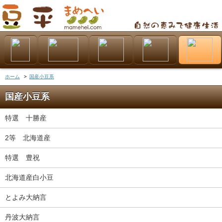
ホーム
>
国産小豆系
国産小豆系
特選 十勝産
2等 北海道産
特選 豊祝
北海道産白小豆
とよみ大納言
丹波大納言