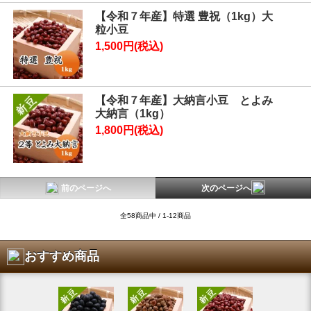
【令和７年産】特選 豊祝（1kg）大
粒小豆
1,500円(税込)
【令和７年産】大納言小豆 とよみ
大納言（1kg）
1,800円(税込)
前のページへ
次のページへ
全58商品中 / 1-12商品
おすすめ商品