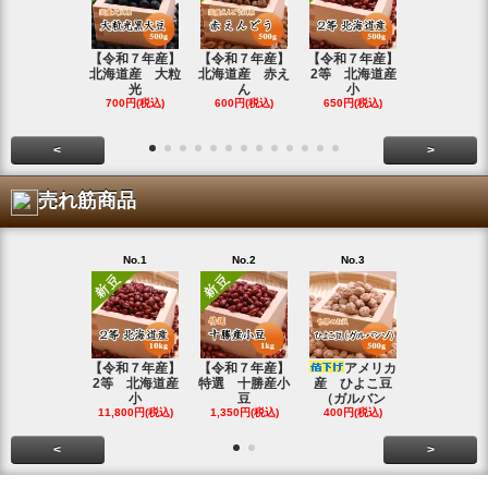
【令和７年産】
【令和７年産】
【令和７年産】
【令和7年
北海道産 大粒
北海道産 赤え
2等 北海道産
北海道産 
光
ん
小
金
700円(税込)
600円(税込)
650円(税込)
800円(税込
<
>
売れ筋商品
No.1
No.2
No.3
No.4
【令和７年産】
【令和７年産】
アメリカ
【令和７年
2等 北海道産
特選 十勝産小
産 ひよこ豆
北海道産 
小
豆
（ガルバン
白
11,800円(税込)
1,350円(税込)
400円(税込)
15,800円(税
<
>