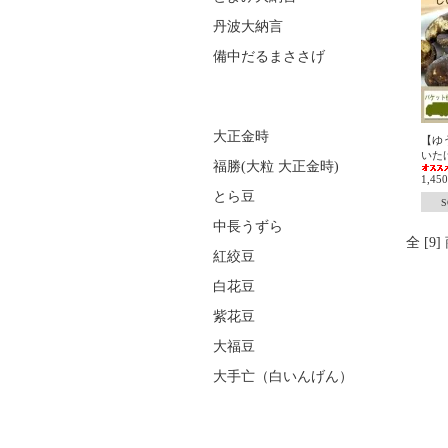
丹波大納言
備中だるまささげ
大正金時
【ゆ
いた
福勝(大粒 大正金時)
1,4
とら豆
S
中長うずら
全 [9
紅絞豆
白花豆
紫花豆
大福豆
大手亡（白いんげん）