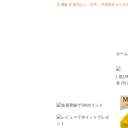
豆 通販 豆 販売なら『豆平』 丹波黒豆 か
ホーム
[ 並び
全 [9