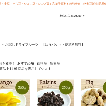
ら大豆・小豆・とら豆・ひよこ豆・レンズ豆や和菓子原料も種類豊富で格安豆販売 問屋価
Select Language
▼
＞
お試しドライフルーツ 【ゆうパケット便送料無料】
順を変更 ] -
おすすめ順
-
価格順
-
新着順
] 商品中 [1-9] 商品を表示しています