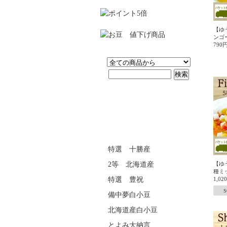
【ゆ
ンゴー
790
特選 十勝産
2等 北海道産
【ゆ
種ミ
特選 豊祝
1,0
S
備中夢白小豆
北海道産白小豆
とよみ大納言