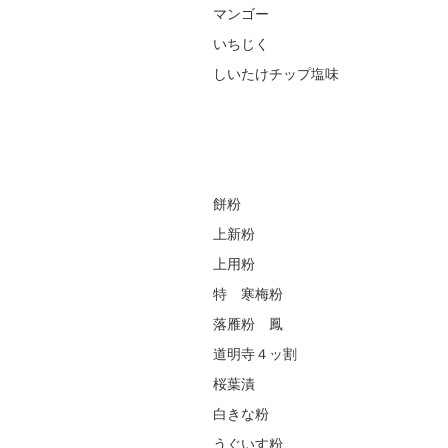
マンゴー
いちじく
しいたけチップ塩味
餅粉
上新粉
上用粉
特 寒梅粉
落雁粉 鳳
道明寺４ッ割
桜葉漬
白きな粉
うぐいす粉