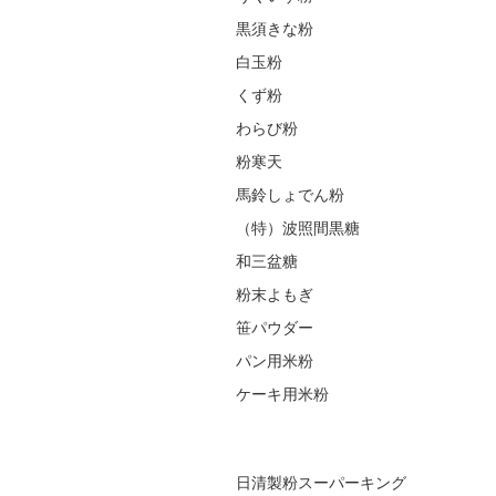
黒須きな粉
白玉粉
くず粉
わらび粉
粉寒天
馬鈴しょでん粉
（特）波照間黒糖
和三盆糖
粉末よもぎ
笹パウダー
パン用米粉
ケーキ用米粉
日清製粉スーパーキング