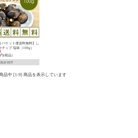
うパケット便送料無料】し
けチップ 塩味（100g）
50円(税込)
OLD OUT
] 商品中 [1-9] 商品を表示しています