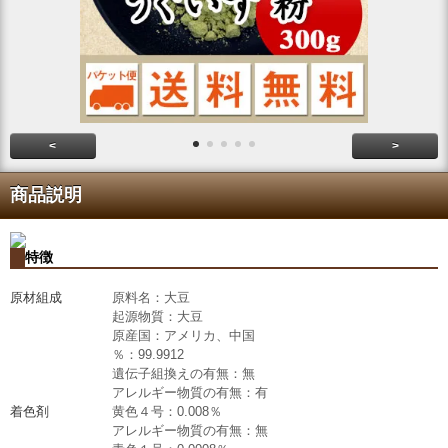
<
>
商品説明
特徴
原材組成
原料名：大豆
起源物質：大豆
原産国：アメリカ、中国
％：99.9912
遺伝子組換えの有無：無
アレルギー物質の有無：有
着色剤
黄色４号：0.008％
アレルギー物質の有無：無