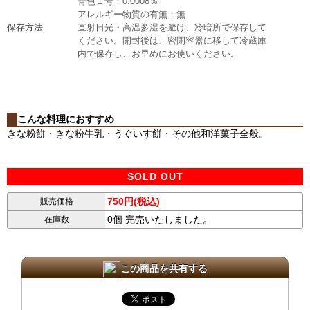
青色１号：0.0008％
アレルギー物質の有無：無
保存方法
直射日光・高温多湿を避け、冷暗所で保存して
ください。開封後は、密閉容器に移して冷蔵庫
内で保存し、お早めにお使いください。
こんな料理におすすめ
きな粉餅・きな粉牛乳・うぐいす餅・その他和洋菓子全般。
SOLD OUT
750円(税込)
販売価格
0個 完売いたしました。
在庫数
この商品を共有する