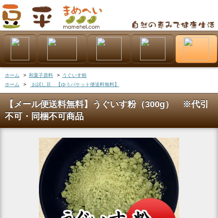
ホーム
>
和菓子原料
>
うぐいす粉
ホーム
>
お試し豆 【ゆうパケット便送料無料】
【メール便送料無料】うぐいす粉（300g） ※代引
不可・同梱不可商品