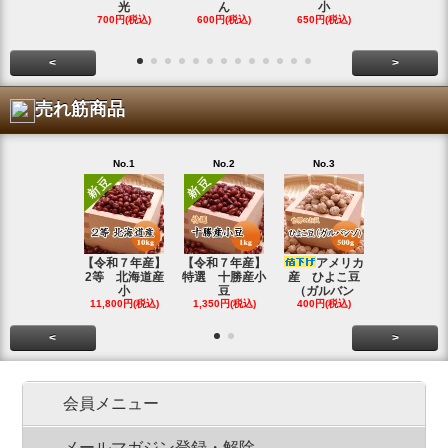
光
ん
小
金
700円(税込)
600円(税込)
650円(税込)
800円(税込
<
>
売れ筋商品
No.1
No.2
No.3
No.4
【令和７年産】
【令和７年産】
アメリカ
【令和７年
2等 北海道産
特選 十勝産小
産 ひよこ豆
北海道産 
小
豆
（ガルバン
白
11,800円(税込)
1,350円(税込)
400円(税込)
15,800円(税
<
>
会員メニュー
メールマガジン登録・解除