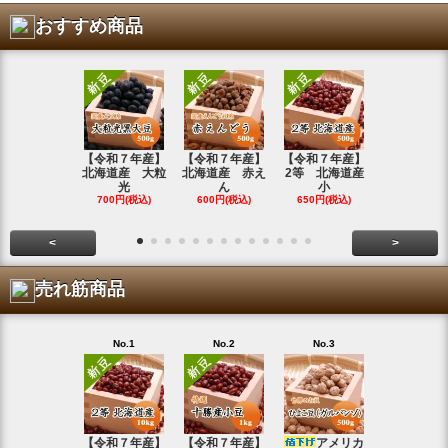
おすすめ商品
【令和７年産】
【令和７年産】
【令和７年産】
【令和7年
北海道産 大粒
北海道産 赤え
2等 北海道産
北海道産 
光
ん
小
金
700円(税込)
600円(税込)
650円(税込)
800円(税込
<
>
売れ筋商品
No.1
No.2
No.3
No.4
【令和７年産】
【令和７年産】
アメリカ
【令和７年