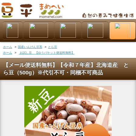
ホーム
>
国産いんげん豆系
>
とら豆
ホーム
>
お試し豆 【ゆうパケット便送料無料】
【メール便送料無料】【令和７年産】北海道産 と
ら豆（500g）※代引不可・同梱不可商品