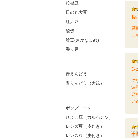
鞍掛豆
日の丸大豆
お
紅大豆
黒
秘伝
こ
肴豆(さかなまめ)
香り豆
シ
赤えんどう
ク
青えんどう（大緑）
波
フ
い
ポップコーン
ひよこ豆（ガルバンソ）
レンズ豆（皮むき）
中
レンズ豆（皮付き）