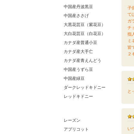
中国産丹波黒豆
子
て
中国産ささげ
ガ
大黒花芸豆（紫花豆）
チ
大白花芸豆（白花豆）
指
ミ
カナダ産普通小豆
皆
カナダ産大手亡
２
カナダ産青えんどう
中国産うずら豆
中国産緑豆
ダークレッドキドニー
と
レッドキドニー
レーズン
い
アプリコット