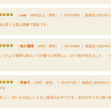
｜
todo
（60代以上・男性）
｜
ID:452690
｜
投稿日:2021/01/21
格も安く上質な黒糖で満足です。
｜
味が濃厚
（40代・男性）
｜
ID:416486
｜
投稿日:2020/09/14
もったより濃厚な味わいで少量でも料理にしっかり味が付きました。 
。
｜
和食子
（50代・女性）
｜
ID:287330
｜
投稿日:2018/09/23 1
やつ
味しい。甘いものほしいときに最高のおやつです。会社のデスクに瓶づ