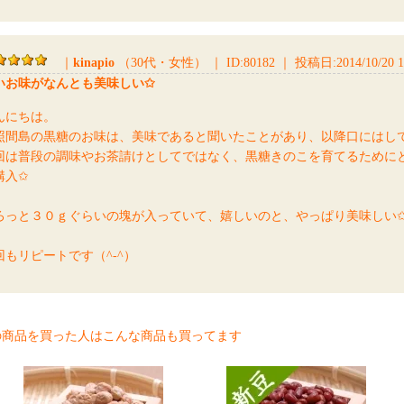
｜
kinapio
（30代・女性）
｜
ID:80182
｜
投稿日:2014/10/20 1
いお味がなんとも美味しい✩
んにちは。
照間島の黒糖のお味は、美味であると聞いたことがあり、以降口にはし
回は普段の調味やお茶請けとしてではなく、黒糖きのこを育てるために
購入✩
ろっと３０ｇぐらいの塊が入っていて、嬉しいのと、やっぱり美味しい
回もリピートです（^-^）