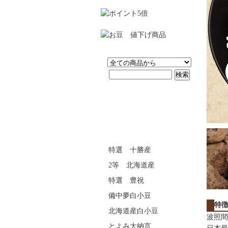
特選 十勝産
2等 北海道産
特選 豊祝
備中夢白小豆
特
北海道産白小豆
波照間
とよみ大納言