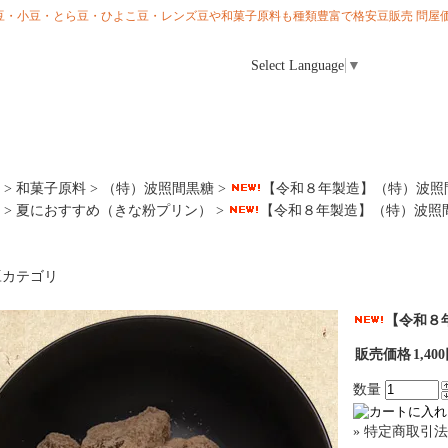
ら大豆・小豆・とら豆・ひよこ豆・レンズ豆や和菓子原料も種類豊富で格安豆販売 問屋価
Select Language
▼
>
和菓子原料
>
（特）波照間黒糖
>
【令和８年製造】（特）波照間
>
夏におすすめ（きな粉プリン）
>
【令和８年製造】（特）波照間
【令和８
販売価格
1,40
数量
» 特定商取引法