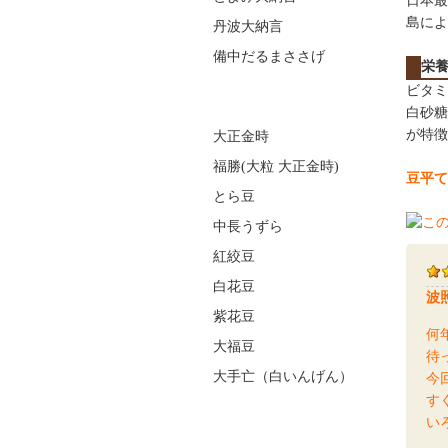
日本最
島によ
丹波大納言
備中だるまささげ
栄
ビタミ
白砂糖
が特徴
大正金時
福勝(大粒 大正金時)
豆平て
とら豆
中長うずら
紅絞豆
白花豆
波
紫花豆
何
大福豆
待
大手亡（白いんげん）
今
す
い