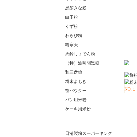
黒須きな粉
白玉粉
くず粉
わらび粉
粉寒天
馬鈴しょでん粉
（特）波照間黒糖
和三盆糖
粉末よもぎ
NO.１
笹パウダー
パン用米粉
ケーキ用米粉
日清製粉スーパーキング