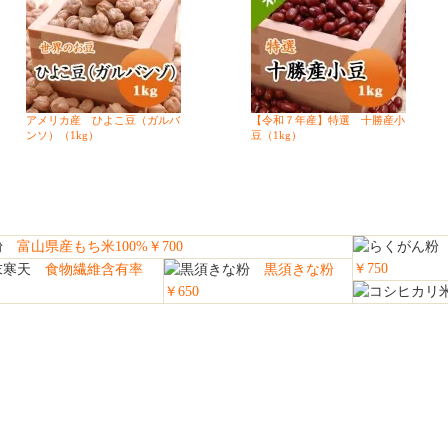
アメリカ産 ひよこ豆（ガルバ
【令和７年産】特選 十勝産小
ンソ）（1kg）
豆（1kg）
富山県産もち米100%￥700
￥750
食物繊維含有率
黒須きな粉
￥650