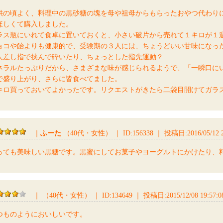
供の頃よく、料理中の黒砂糖の塊を母や祖母からもらったおやつ代わり
ほしくて購入しました。
ラス瓶にいれて食卓に置いておくと、小さい破片から売れて１キロが１
ョコや飴よりも健康的で、受験期の３人には、ちょうどいい甘味になっ
人差し指で挟んで砕いたり、ちょっとした指先運動？
ネラルたっぷりだから、さまざまな味が感じられるようで、「一瞬口にい
で盛り上がり、さらに皆食べてました。
キロ買っておいてよかったです。リクエストがきたら二袋目開けてガラ
｜
ふーた
（40代・女性）
｜
ID:156338
｜
投稿日:2016/05/12 2
っても美味しい黒糖です。黒蜜にしてお菓子やヨーグルトにかけたり、
｜
（40代・女性）
｜
ID:134649
｜
投稿日:2015/12/08 19:57:0
つものようにおいしいです。