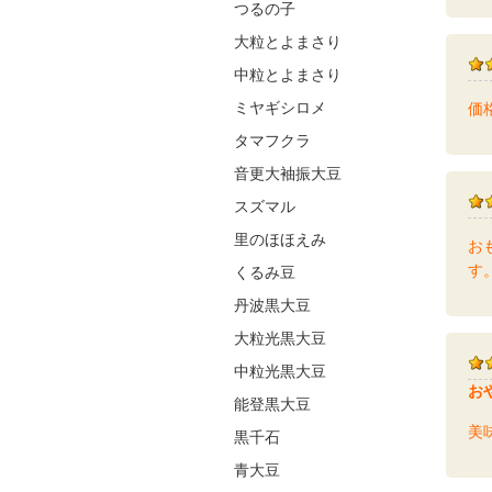
つるの子
大粒とよまさり
中粒とよまさり
ミヤギシロメ
価
タマフクラ
音更大袖振大豆
スズマル
里のほほえみ
お
す
くるみ豆
丹波黒大豆
大粒光黒大豆
中粒光黒大豆
お
能登黒大豆
美
黒千石
青大豆