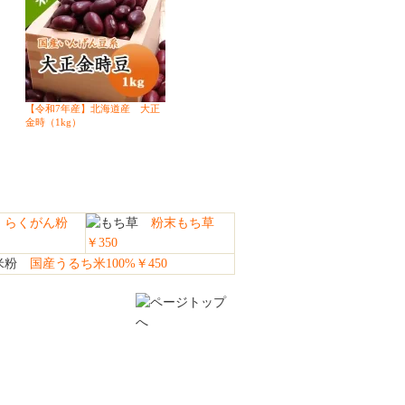
【令和7年産】北海道産 大正
金時（1kg）
らくがん粉
粉末もち草
￥350
国産うるち米100%￥450