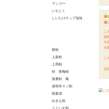
マンゴー
いちじく
しいたけチップ塩味
深
こ
波
今
を
餅粉
上新粉
ご
上用粉
次
特 寒梅粉
落雁粉 鳳
道明寺４ッ割
桜葉漬
白きな粉
うぐいす粉