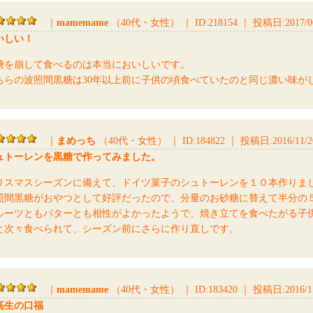
｜
mamemame
（40代・女性）
｜
ID:218154
｜
投稿日:2017/06/
いしい！
糖を崩して食べるのは本当においしいです。
ちらの波照間黒糖は30年以上前に子供の頃食べていたのと同じ濃い味が
｜
まめっち
（40代・女性）
｜
ID:184822
｜
投稿日:2016/11/20
ュトーレンを黒糖で作ってみました。
リスマスシーズンに備えて、ドイツ菓子のシュトーレンを１０本作りま
照間黒糖がおやつとして好評だったので、分量のお砂糖に替えて半分の
ルーツともバターとも相性がよかったようで、焼き立てを食べたがる子
と次々食べられて、シーズン前にさらに作り直しです。
｜
mamemame
（40代・女性）
｜
ID:183420
｜
投稿日:2016/11/
高生の口福