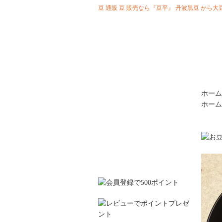
豆 通販 豆 販売なら『豆平』 丹波黒豆 か
ホーム
ホーム