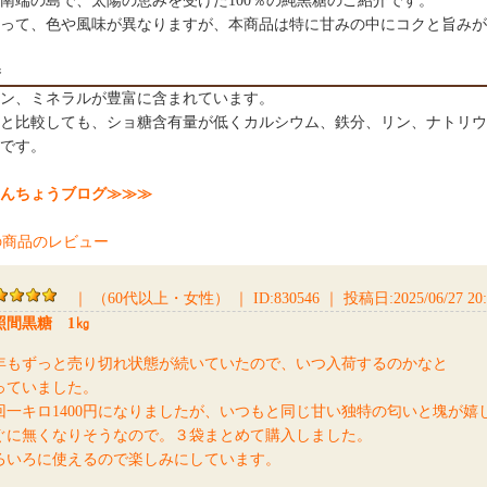
南端の島で、太陽の恵みを受けた100％の純黒糖のご紹介です。
って、色や風味が異なりますが、本商品は特に甘みの中にコクと旨みが
養
ン、ミネラルが豊富に含まれています。
と比較しても、ショ糖含有量が低くカルシウム、鉄分、リン、ナトリウ
です。
んちょうブログ≫≫≫
｜
（60代以上・女性）
｜
ID:830546
｜
投稿日:2025/06/27 20:
照間黒糖 1㎏
年もずっと売り切れ状態が続いていたので、いつ入荷するのかなと
っていました。
回一キロ1400円になりましたが、いつもと同じ甘い独特の匂いと塊が嬉
ぐに無くなりそうなので。３袋まとめて購入しました。
ろいろに使えるので楽しみにしています。