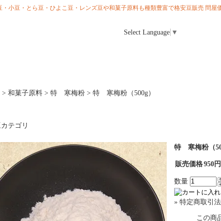
ら大豆・小豆・とら豆・ひよこ豆・レンズ豆や和菓子原料も種類豊富で格安豆販売 問屋価
Select Language
▼
>
和菓子原料
>
特 寒梅粉
>
特 寒梅粉（500g）
特 寒梅粉（50
販売価格
950
数量
» 特定商取引法
この商