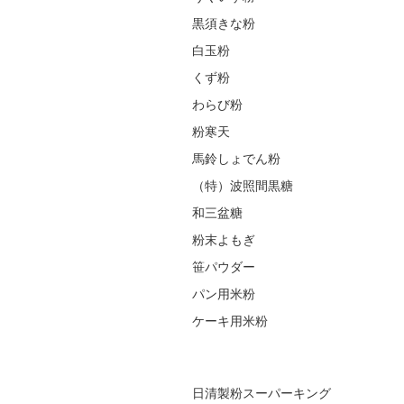
黒須きな粉
白玉粉
くず粉
わらび粉
粉寒天
馬鈴しょでん粉
（特）波照間黒糖
和三盆糖
粉末よもぎ
笹パウダー
パン用米粉
ケーキ用米粉
日清製粉スーパーキング