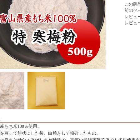
この商
前のペ
レビュー
レビュ
徴
産もち米100％使用。
を蒸して餅状にした後、白焼きして粉砕したもの。