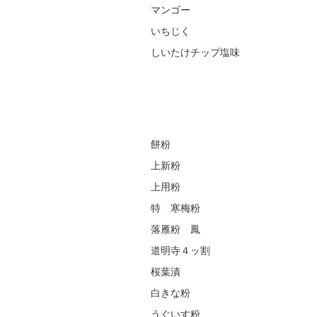
マンゴー
いちじく
しいたけチップ塩味
餅粉
上新粉
上用粉
特 寒梅粉
落雁粉 鳳
道明寺４ッ割
桜葉漬
白きな粉
うぐいす粉