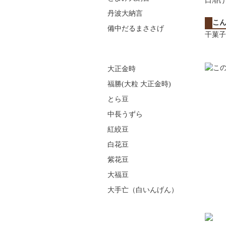
口溶け
丹波大納言
こ
備中だるまささげ
干菓子
大正金時
福勝(大粒 大正金時)
とら豆
中長うずら
紅絞豆
白花豆
紫花豆
大福豆
大手亡（白いんげん）