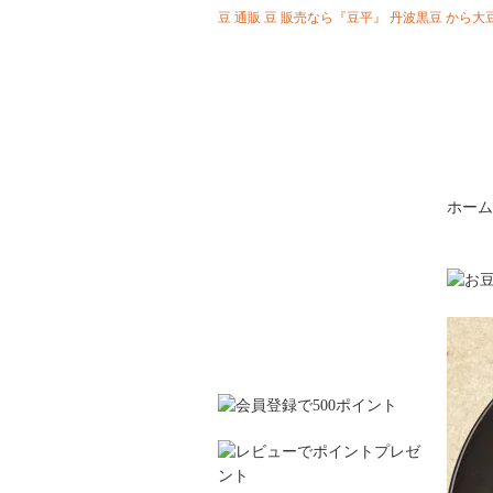
豆 通販 豆 販売なら『豆平』 丹波黒豆 か
ホーム