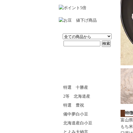
特選 十勝産
2等 北海道産
特選 豊祝
特
備中夢白小豆
富山県
北海道産白小豆
もち米
とよみ大納言