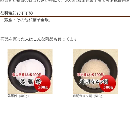
の良さと独自の香ばしさが特徴で、京都の老舗和菓子店でも多数使用さ
んな料理におすすめ
・落雁・その他和菓子全般。
落雁粉（500g）
道明寺４ッ割（500g）