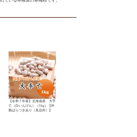
れている本格派の寒梅粉です。
【令和７年産】北海道産 大手
亡（白いんげん）（1kg）【外
観ばらつきあり（良品外）】