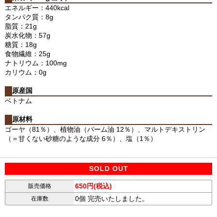
エネルギー：440kcal
タンパク質：8g
脂質：21g
炭水化物：57g
糖質：18g
食物繊維：25g
ナトリウム：100mg
カリウム：0g
原産国
ベトナム
原材料
ゴーヤ（81％）、植物油（パーム油 12％）、マルトデキストリン
（＝甘くない砂糖のような成分 6％）、塩（1％）
SOLD OUT
650円(税込)
販売価格
0個 完売いたしました。
在庫数