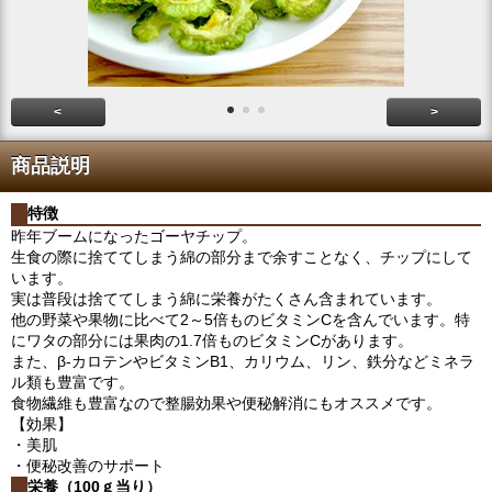
<
>
商品説明
特徴
昨年ブームになったゴーヤチップ。
生食の際に捨ててしまう綿の部分まで余すことなく、チップにして
います。
実は普段は捨ててしまう綿に栄養がたくさん含まれています。
他の野菜や果物に比べて2～5倍ものビタミンCを含んでいます。特
にワタの部分には果肉の1.7倍ものビタミンCがあります。
また、β-カロテンやビタミンB1、カリウム、リン、鉄分などミネラ
ル類も豊富です。
食物繊維も豊富なので整腸効果や便秘解消にもオススメです。
【効果】
・美肌
・便秘改善のサポート
栄養（100ｇ当り）