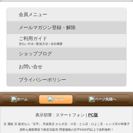
会員メニュー
メールマガジン登録・解除
ご利用ガイド
支払い方法 / 配送方法 / 会社概要
ショップブログ
お問い合せ
プライバシーポリシー
ホーム
カート
ページ先頭へ
表示切替 : スマートフォン |
PC版
豆 通販 豆 販売なら『豆平』 丹波黒豆 から大豆・小豆・とら豆・ひよこ豆・レンズ豆や和菓子
原料も種類豊富で格安豆販売 問屋価格の豆平5400円以上で送料無料！