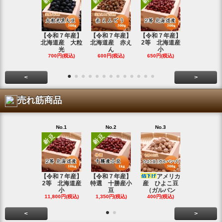
【令和７年産】
【令和７年産】
【令和７年産】
【令和7年
北海道産 大粒
北海道産 赤え
2等 北海道産
北海道産 
光
ん
小
金
700円(税込)
600円(税込)
650円(税込)
800円(税込
<
>
売れ筋商品
No.1
No.2
No.3
No.4
【令和７年産】
【令和７年産】
アメリカ
【令和７年
2等 北海道産
特選 十勝産小
産 ひよこ豆
北海道産 
小
豆
（ガルバン
白
11,800円(税込)
1,350円(税込)
400円(税込)
15,800円(税
<
>