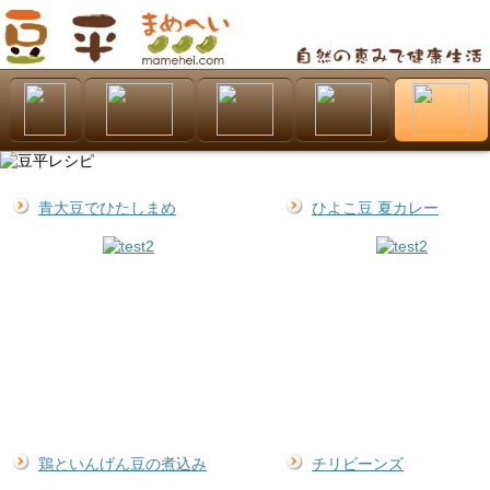
青大豆でひたしまめ
ひよこ豆 夏カレー
鶏といんげん豆の煮込み
チリビーンズ