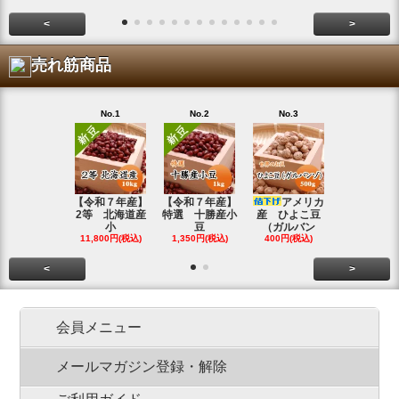
<
>
売れ筋商品
No.1
No.2
No.3
No.4
【令和７年産】
【令和７年産】
アメリカ
【令和７年
2等 北海道産
特選 十勝産小
産 ひよこ豆
北海道産 
小
豆
（ガルバン
白
11,800円(税込)
1,350円(税込)
400円(税込)
15,800円(税
<
>
会員メニュー
メールマガジン登録・解除