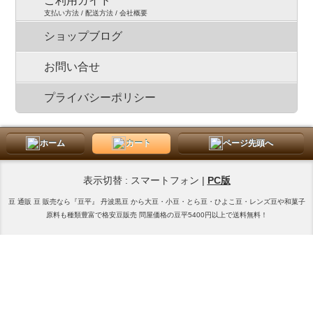
ご利用ガイド
支払い方法 / 配送方法 / 会社概要
ショップブログ
お問い合せ
プライバシーポリシー
ホーム
カート
ページ先頭へ
表示切替 : スマートフォン |
PC版
豆 通販 豆 販売なら『豆平』 丹波黒豆 から大豆・小豆・とら豆・ひよこ豆・レンズ豆や和菓子
原料も種類豊富で格安豆販売 問屋価格の豆平5400円以上で送料無料！