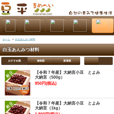
ホーム
>
白玉あんみつ材料
白玉あんみつ材料
おすすめ順
価格順
新着順
【令和７年産】大納言小豆 とよみ
大納言（500g）
950円(税込)
【令和７年産】大納言小豆 とよみ
大納言（1kg）