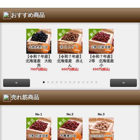
おすすめ商品
【令和７年産】
【令和７年産】
【令和７年産】
【令和7年
北海道産 大粒
北海道産 赤え
2等 北海道産
北海道産 
光
ん
小
金
700円(税込)
600円(税込)
650円(税込)
800円(税込
<
>
売れ筋商品
No.1
No.2
No.3
No.4