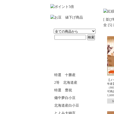
[ 並び
全 [5
特選 十勝産
【メ
2等 北海道産
年産
（9
特選 豊祝
可商
1,6
備中夢白小豆
S
北海道産白小豆
とよみ大納言