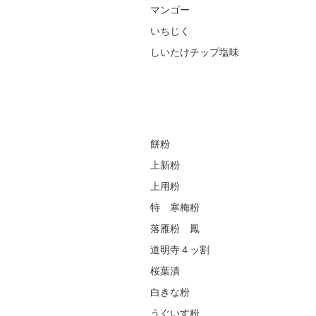
マンゴー
いちじく
しいたけチップ塩味
餅粉
上新粉
上用粉
特 寒梅粉
落雁粉 鳳
道明寺４ッ割
桜葉漬
白きな粉
うぐいす粉