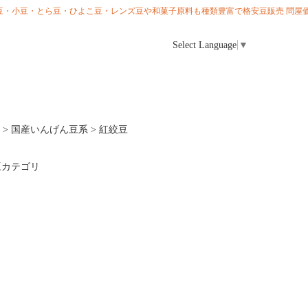
ら大豆・小豆・とら豆・ひよこ豆・レンズ豆や和菓子原料も種類豊富で格安豆販売 問屋価
Select Language
▼
>
国産いんげん豆系
>
紅絞豆