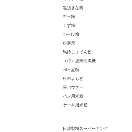
黒須きな粉
白玉粉
くず粉
わらび粉
粉寒天
馬鈴しょでん粉
（特）波照間黒糖
和三盆糖
粉末よもぎ
笹パウダー
パン用米粉
ケーキ用米粉
日清製粉スーパーキング