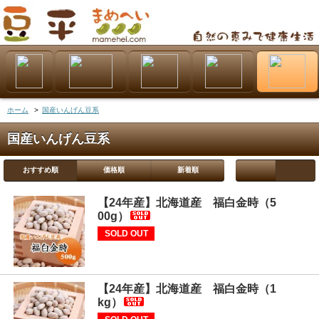
ホーム
>
国産いんげん豆系
国産いんげん豆系
おすすめ順
価格順
新着順
【24年産】北海道産 福白金時（5
00g）
SOLD OUT
【24年産】北海道産 福白金時（1
kg）