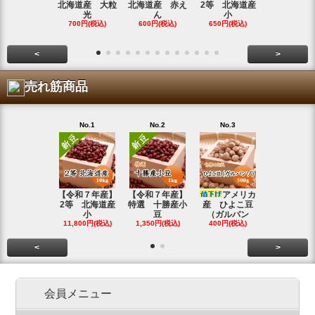
北海道産 大粒
北海道産 赤え
2等 北海道産
北海道産 
光
ん
小
金
700円(税込)
600円(税込)
650円(税込)
800円(税込
<
>
売れ筋商品
No.1
No.2
No.3
No.4
【令和７年産】
【令和７年産】
アメリカ
【令和７年
2等 北海道産
特選 十勝産小
産 ひよこ豆
北海道産 
小
豆
（ガルバン
白
11,800円(税込)
1,350円(税込)
400円(税込)
15,800円(税
<
>
会員メニュー